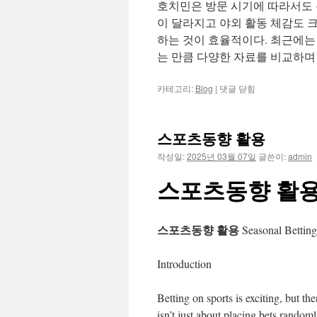
호치민은 방문 시기에 따라서도 
이 달라지고 야외 활동 체감도 크
하는 것이 효율적이다. 최근에는
는 만큼 다양한 자료를 비교하며
호
카테고리:
Blog
|
댓글 닫힘
치
민
여
스포츠동향 활용
행
전
작성일:
2025년 03월 07일
글쓴이:
admin
꼭
확
스포츠동향 활
인
해
야
스포츠동향 활용
할
Seasonal Betting
현
지
Introduction
이
용
정
Betting on sports is exciting, but t
보
isn’t just about placing bets rando
정