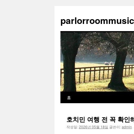
parlorroommusic
홈
컨
텐
호치민 여행 전 꼭 확인
츠
작성일:
2026년 05월 18일
글쓴이:
admin
로