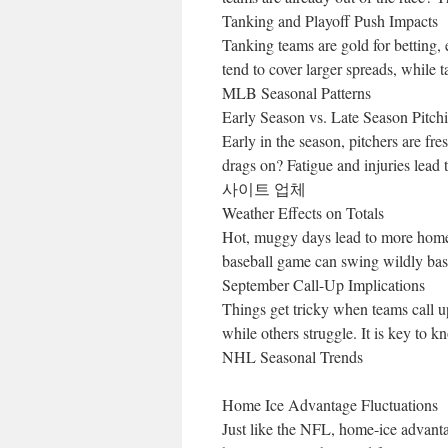
Tanking and Playoff Push Impacts
Tanking teams are gold for betting, 
tend to cover larger spreads, while
MLB Seasonal Patterns
Early Season vs. Late Season Pitch
Early in the season, pitchers are fr
drags on? Fatigue and injuries l
사이트 업체
Weather Effects on Totals
Hot, muggy days lead to more home r
baseball game can swing wildly bas
September Call-Up Implications
Things get tricky when teams call u
while others struggle. It is key to 
NHL Seasonal Trends
Home Ice Advantage Fluctuations
Just like the NFL, home-ice advant